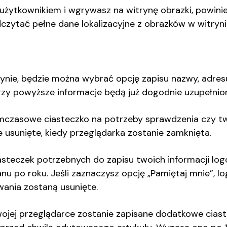
 użytkownikiem i wgrywasz na witrynę obrazki, powini
dczytać pełne dane lokalizacyjne z obrazków w witryni
rynie, będzie można wybrać opcję zapisu nazwy, adresu
rzy powyższe informacje będą już dogodnie uzupełnion
mczasowe ciasteczko na potrzeby sprawdzenia czy two
 usunięte, kiedy przeglądarka zostanie zamknięta.
teczek potrzebnych do zapisu twoich informacji log
nu po roku. Jeśli zaznaczysz opcję „Pamiętaj mnie”, 
wania zostaną usunięte.
 twojej przeglądarce zostanie zapisane dodatkowe cias