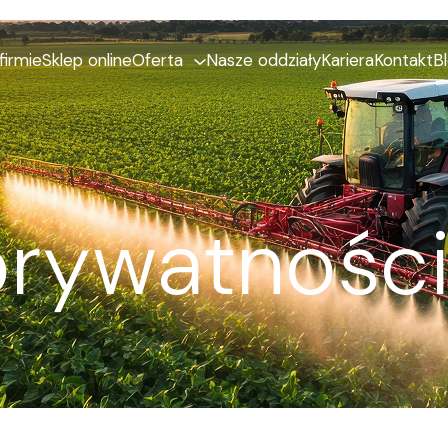
firmie
Sklep online
Oferta
Nasze oddziały
Kariera
Kontakt
B
prywatno­śc