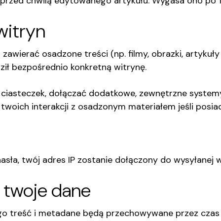
 przed chwilą edytowanego artykułu. Wygasa ono po 1
witryn
 zawierać osadzone treści (np. filmy, obrazki, artykuły
ził bezpośrednio konkretną witrynę.
 ciasteczek, dołączać dodatkowe, zewnętrzne systemy
woich interakcji z osadzonym materiałem jeśli posiad
hasła, twój adres IP zostanie dołączony do wysyłanej 
 twoje dane
ego treść i metadane będą przechowywane przez czas 