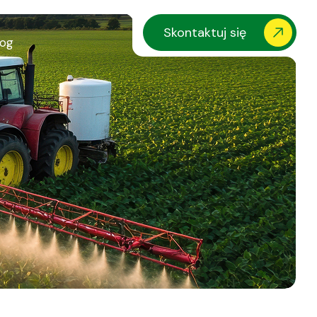
Skontaktuj się
log
i