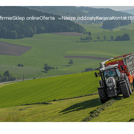
firmie
Sklep online
Oferta
Nasze oddziały
Kariera
Kontakt
B