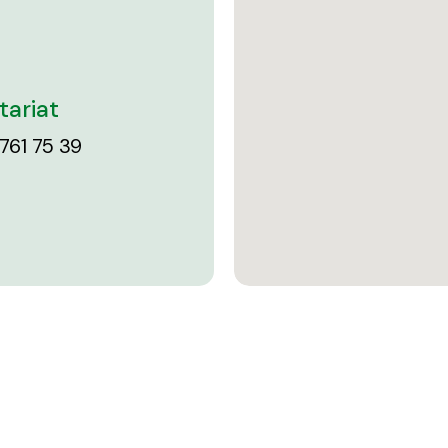
tariat
761 75 39